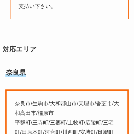
支払い下さい。
対応エリア
奈良県
奈良市/生駒市/大和郡山市/天理市/香芝市/大
和高田市/橿原市
平群町/王寺町/三郷町/上牧町/広陵町/三宅
町/田原本町/河合町/川西町/安堵町/斑鳩町