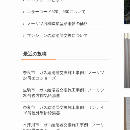
エラーコード920、930について
ノーリツ浴槽隣接型給湯器の価格
マンションの給湯器交換について
リモコンスイッチの電源は入れっぱなしで
大丈夫？
最近の投稿
仮設給湯器の設置について
奈良市 ガス給湯器交換施工事例｜ノーリツ
保証について
24号エコジョーズ
大阪ガスのエコウィルからエコジョーズ
生駒市 ガス給湯器交換施工事例｜ノーリツ
20号後方排気給湯器
奈良で1番喜ばれている給湯器屋です。是
非、お見積りさせて下さい
奈良市 ガス給湯器交換施工事例｜リンナイ
16号屋外壁掛給湯器
排気カバーの必要性について
木津川市 ガス給湯器交換施工事例｜ノーリ
給湯器による一酸化炭素中毒