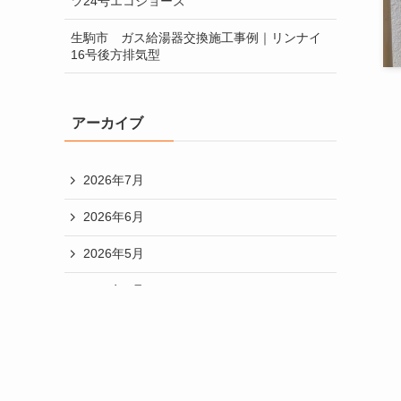
ツ24号エコジョーズ
給湯器のオートタイプとフルオートタイプ
生駒市 ガス給湯器交換施工事例｜リンナイ
16号後方排気型
給湯器のメンテナンスについて
給湯器の号数とは？
アーカイブ
給湯器交換の目安と選び方について
2026年7月
違うメーカーへの交換
2026年6月
配管カバーをするメリットについて
2026年5月
2026年4月
2026年3月
2026年2月
2026年1月