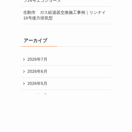
ツ24号エコジョーズ
給湯器のオートタイプとフルオートタイプ
生駒市 ガス給湯器交換施工事例｜リンナイ
16号後方排気型
給湯器のメンテナンスについて
給湯器の号数とは？
アーカイブ
給湯器交換の目安と選び方について
2026年7月
違うメーカーへの交換
2026年6月
配管カバーをするメリットについて
2026年5月
2026年4月
2026年3月
2026年2月
2026年1月