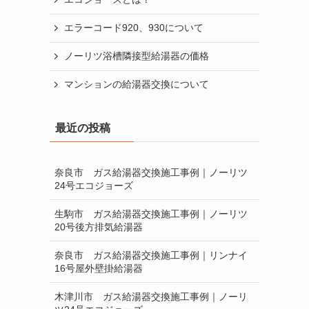
エラーコード920、930について
ノーリツ浴槽隣接型給湯器の価格
マンションの給湯器交換について
リモコンスイッチの電源は入れっぱなしで
大丈夫？
最近の投稿
仮設給湯器の設置について
奈良市 ガス給湯器交換施工事例｜ノーリツ
保証について
24号エコジョーズ
大阪ガスのエコウィルからエコジョーズ
生駒市 ガス給湯器交換施工事例｜ノーリツ
20号後方排気給湯器
奈良で1番喜ばれている給湯器屋です。是
非、お見積りさせて下さい
奈良市 ガス給湯器交換施工事例｜リンナイ
16号屋外壁掛給湯器
排気カバーの必要性について
木津川市 ガス給湯器交換施工事例｜ノーリ
給湯器による一酸化炭素中毒