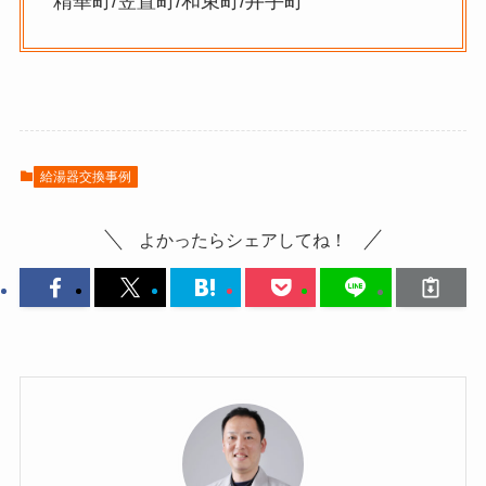
精華町/笠置町/和束町/井手町
給湯器交換事例
よかったらシェアしてね！