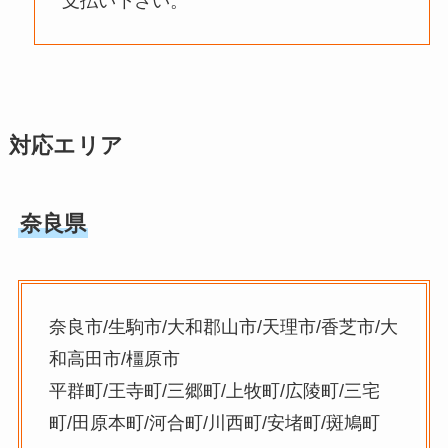
支払い下さい。
対応エリア
奈良県
奈良市/生駒市/大和郡山市/天理市/香芝市/大
和高田市/橿原市
平群町/王寺町/三郷町/上牧町/広陵町/三宅
町/田原本町/河合町/川西町/安堵町/斑鳩町