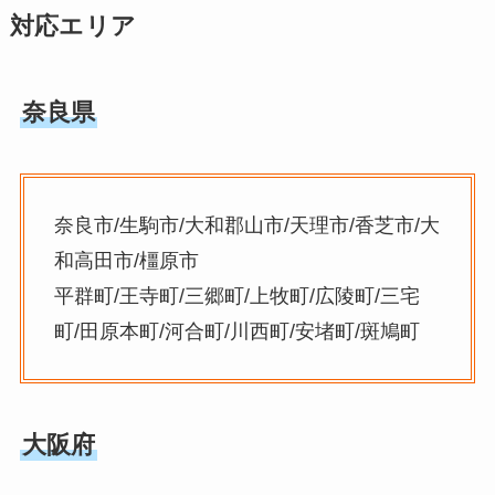
対応エリア
奈良県
奈良市/生駒市/大和郡山市/天理市/香芝市/大
和高田市/橿原市
平群町/王寺町/三郷町/上牧町/広陵町/三宅
町/田原本町/河合町/川西町/安堵町/斑鳩町
大阪府