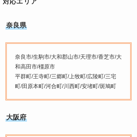
対応エリア
奈良県
奈良市/生駒市/大和郡山市/天理市/香芝市/大
和高田市/橿原市
平群町/王寺町/三郷町/上牧町/広陵町/三宅
町/田原本町/河合町/川西町/安堵町/斑鳩町
大阪府