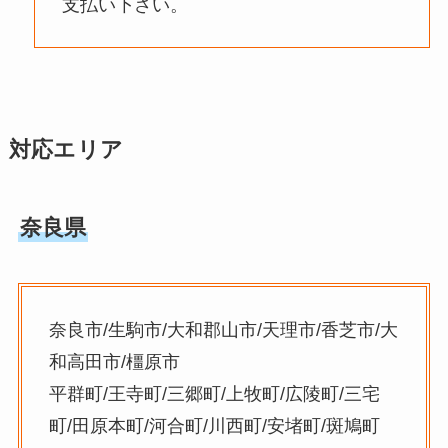
支払い下さい。
対応エリア
奈良県
奈良市/生駒市/大和郡山市/天理市/香芝市/大
和高田市/橿原市
平群町/王寺町/三郷町/上牧町/広陵町/三宅
町/田原本町/河合町/川西町/安堵町/斑鳩町