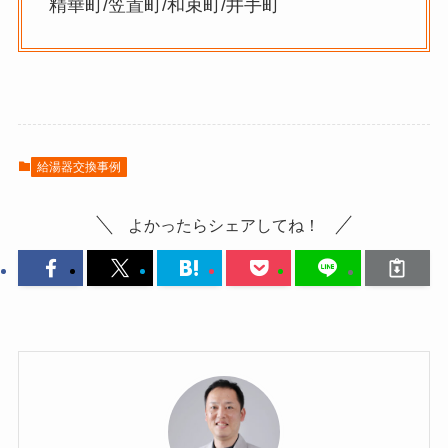
精華町/笠置町/和束町/井手町
給湯器交換事例
よかったらシェアしてね！