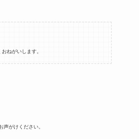
。
くおねがいします。
お声がけください。