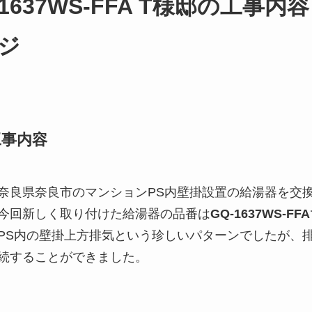
1637WS-FFA T様邸の工
ジ
工事内容
奈良県奈良市のマンションPS内壁掛設置の給湯器を交
今回新しく取り付けた給湯器の品番は
GQ-1637WS-FFA
PS内の壁掛上方排気という珍しいパターンでしたが、
続することができました。